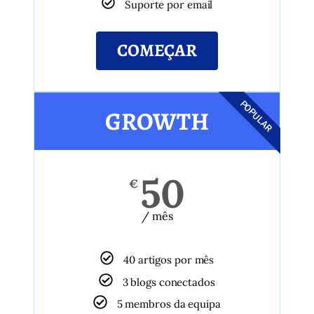
Suporte por email
COMEÇAR
POPULAR
GROWTH
50
€
/ mês
40 artigos por mês
3 blogs conectados
5 membros da equipa