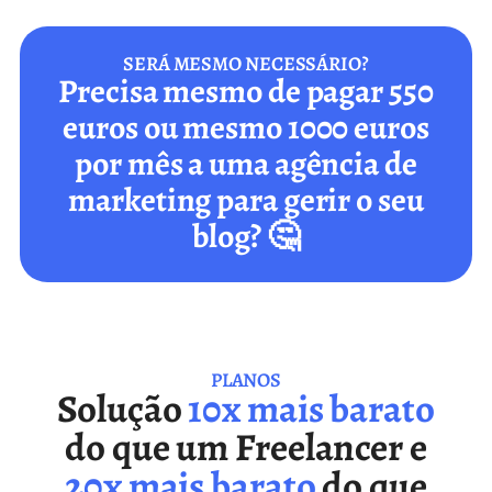
SERÁ MESMO NECESSÁRIO?
Precisa mesmo de pagar 550
euros ou mesmo 1000 euros
por mês a uma agência de
marketing para gerir o seu
blog? 🤔
PLANOS
Solução
10x mais barato
do que um Freelancer e
20x mais barato
do que